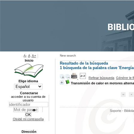
A-
A
A+
New search
Inicio
Resultado de la búsqueda
1
búsqueda de la palabra clave
'Energía
Refinar búsqueda
Générer le f
Elige idioma
Transmisión de calor en motores alterna
Conectarse
acceder a su cuenta de
usuario
Soporte - Bibliol
Olvidé mi contraseña
Dirección