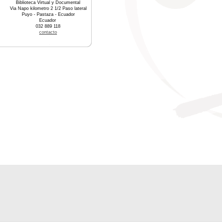
Biblioteca Virtual y Documental
Via Napo kilometro 2 1/2 Paso lateral
Puyo - Pastaza - Ecuador
Ecuador
032 889 118
contacto