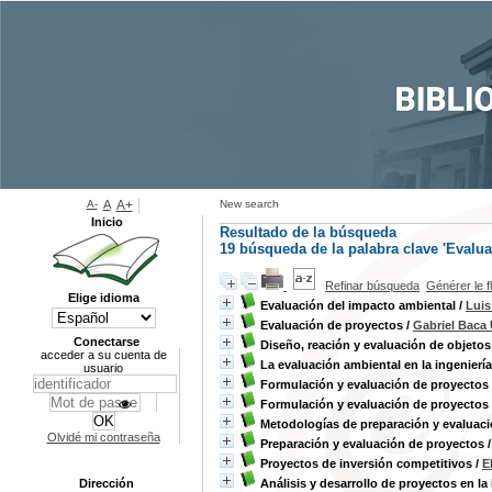
A-
A
A+
New search
Inicio
Resultado de la búsqueda
19
búsqueda de la palabra clave
'Evalua
Refinar búsqueda
Générer le f
Elige idioma
Evaluación del impacto ambiental
/
Luis
Evaluación de proyectos
/
Gabriel Baca 
Conectarse
Diseño, reación y evaluación de objetos
acceder a su cuenta de
La evaluación ambiental en la ingeniería 
usuario
Formulación y evaluación de proyectos
Formulación y evaluación de proyectos
Metodologías de preparación y evaluaci
Olvidé mi contraseña
Preparación y evaluación de proyectos
Proyectos de inversión competitivos
/
E
Dirección
Análisis y desarrollo de proyectos en la 