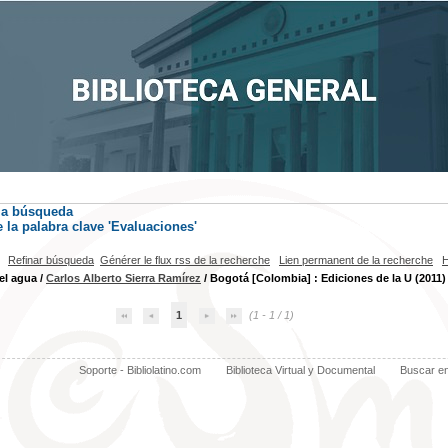
la búsqueda
la palabra clave
'Evaluaciones'
Refinar búsqueda
Générer le flux rss de la recherche
Lien permanent de la recherche
H
el agua
/
Carlos Alberto Sierra Ramírez
/ Bogotá [Colombia] : Ediciones de la U (2011)
1
(1 - 1 / 1)
Soporte - Bibliolatino.com
Biblioteca Virtual y Documental
Buscar e