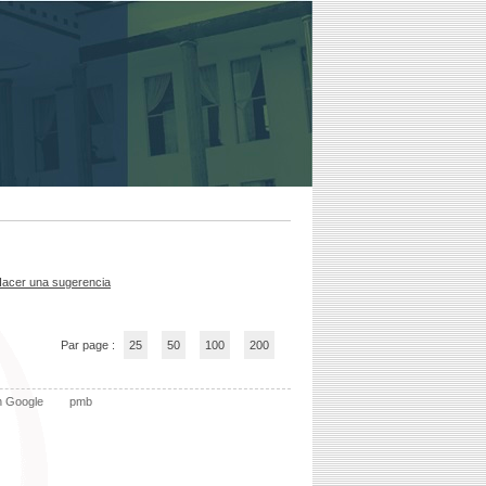
acer una sugerencia
Par page :
25
50
100
200
n Google
pmb