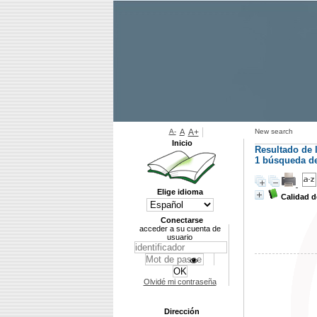
A-
A
A+
New search
Inicio
Resultado de 
1
búsqueda de 
Elige idioma
Calidad d
Conectarse
acceder a su cuenta de
usuario
Olvidé mi contraseña
Dirección