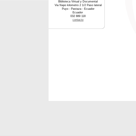
Biblioteca Virtual y Documental
Via Napo kilometro 2 1/2 Paso lateral
Puyo - Pastaza - Ecuador
Ecuador
032 889 118
contacto