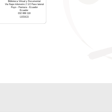
Biblioteca Virtual y Documental
Via Napo kilometro 2 1/2 Paso lateral
Puyo - Pastaza - Ecuador
Ecuador
032 889 118
contacto