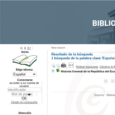
A-
A
A+
New search
Inicio
Resultado de la búsqueda
1
búsqueda de la palabra clave
'Expulsi
Refinar búsqueda
Générer le f
Elige idioma
Historia General de la República del Ec
Conectarse
acceder a su cuenta de
usuario
Soporte - Bibliol
Olvidé mi contraseña
Dirección