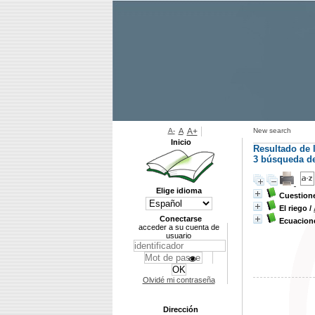
A-
A
A+
New search
Inicio
Resultado de 
3
búsqueda de 
Elige idioma
Cuestione
El riego
/
Conectarse
Ecuacione
acceder a su cuenta de
usuario
Olvidé mi contraseña
Dirección