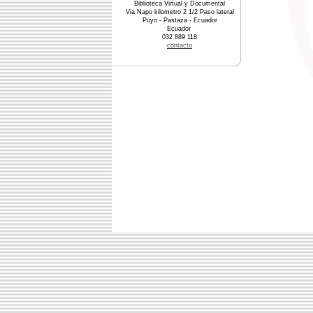
Biblioteca Virtual y Documental
Via Napo kilometro 2 1/2 Paso lateral
Puyo - Pastaza - Ecuador
Ecuador
032 889 118
contacto