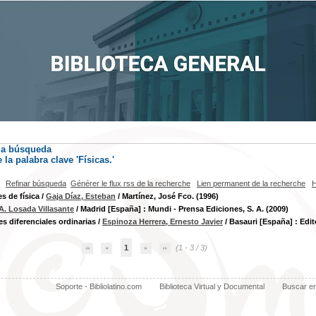
la búsqueda
la palabra clave
'Físicas.'
Refinar búsqueda
Générer le flux rss de la recherche
Lien permanent de la recherche
H
s de física
/
Gaja Díaz, Esteban
/ Martínez, José Fco. (1996)
A. Losada Villasante
/ Madrid [España] : Mundi - Prensa Ediciones, S. A. (2009)
s diferenciales ordinarias
/
Espinoza Herrera, Ernesto Javier
/ Basauri [España] : Edit
1
(1 - 3 / 3)
Soporte - Bibliolatino.com
Biblioteca Virtual y Documental
Buscar e