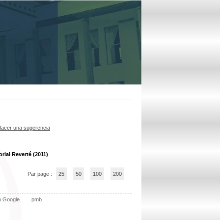
acer una sugerencia
orial Reverté (2011)
Par page :
25
50
100
200
n Google
pmb