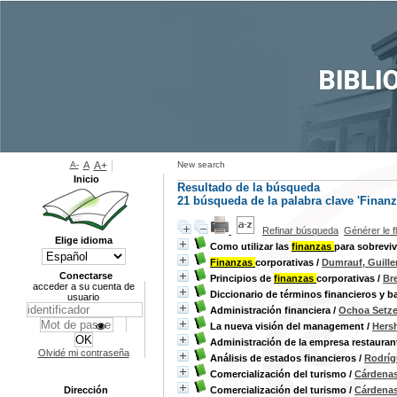
A-
A
A+
New search
Inicio
Resultado de la búsqueda
21
búsqueda de la palabra clave
'Finanz
Refinar búsqueda
Générer le f
Elige idioma
Como utilizar las
finanzas
para sobreviv
Finanzas
corporativas
/
Dumrauf, Guille
Conectarse
Principios de
finanzas
corporativas
/
Bre
acceder a su cuenta de
Diccionario de términos financieros y b
usuario
Administración financiera
/
Ochoa Setze
La nueva visión del management
/
Hersh
Administración de la empresa restauran
Olvidé mi contraseña
Análisis de estados financieros
/
Rodríg
Comercialización del turismo
/
Cárdenas
Dirección
Comercialización del turismo
/
Cárdenas