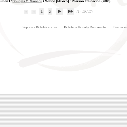
lumen I
/
Douglas C. Giancoli
/ México [México] : Pearson Educación (2006)
1
2
(1 - 10 / 17)
Soporte - Bibliolatino.com
Biblioteca Virtual y Documental
Buscar e