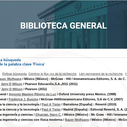
la búsqueda
e la palabra clave
'Fisica'
Refinar búsqueda
Générer le flux rss de la recherche
Lien permanent de la recherche
H
auer, Wolfgang
/ México [México] : McGraw - Hill / Interamericana Editores, S. A. de C. 
/
Jerry D Wilson
/ Pearson Educación,S.A.,2011 (2011)
/
Jerry D Wilson
/ Pearson (2011)
neral
/
Antonio Maximo Ribeiro da Luz
/ Oxford University press Mexico, (1998)
neral
/
Frederick J. Bueche
/ McGraw-Hill/Interamericana Editores, S.A de C.V. (2007)
a la ciencia y la tecnología
/
Paul A Tipler
/ Barcelona [España] : Reverté (2010)
a la ciencia y la tecnología
/
Paul A Tipler
/ Madrid [España] : Editorial Reverté, S. A. (
a ingeniería y ciencias
/
Ohanian, Hans C.
/ México [México] : Mc Graw - Hill / Interame
ra ingeniería y ciencias con física moderna
/
Bauer Wolfgang
/ México [México] : McGraw