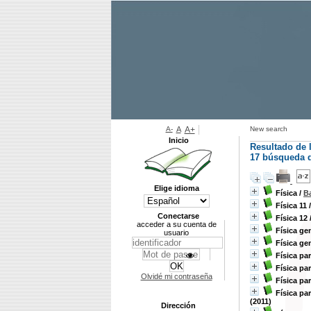
A-
A
A+
New search
Inicio
Resultado de 
17
búsqueda d
Elige idioma
Física
/
B
Física 11
Conectarse
Física 12
acceder a su cuenta de
Física ge
usuario
Física ge
Física par
Física par
Olvidé mi contraseña
Física par
Física pa
(2011)
Dirección