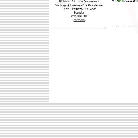
Física Vo
Biblioteca Virtual y Documental
Via Napo kilometro 2 1/2 Paso lateral
Puyo - Pastaza - Ecuador
Ecuador
032 889 118
contacto