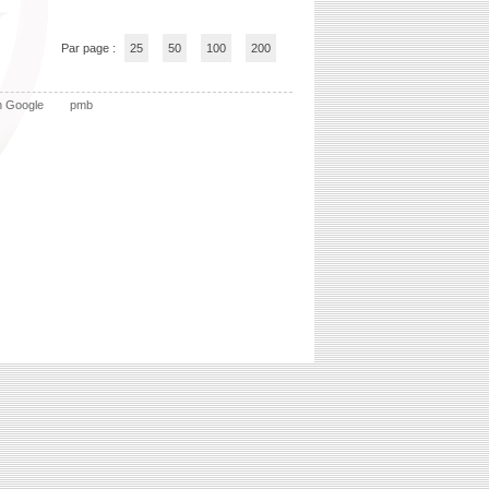
Par page :
25
50
100
200
n Google
pmb