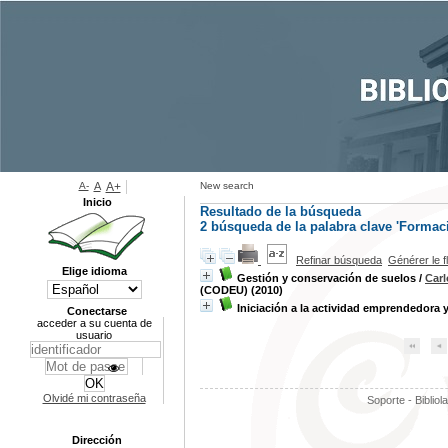
A-
A
A+
New search
Inicio
Resultado de la búsqueda
2
búsqueda de la palabra clave
'Formac
Refinar búsqueda
Générer le f
Elige idioma
Gestión y conservación de suelos
/
Car
(CODEU) (2010)
Iniciación a la actividad emprendedora 
Conectarse
acceder a su cuenta de
usuario
Olvidé mi contraseña
Soporte - Bibliol
Dirección