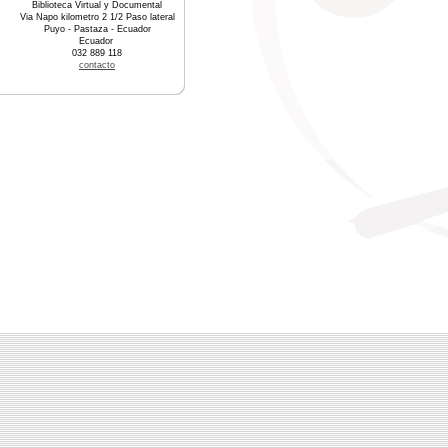
Biblioteca Virtual y Documental
Via Napo kilometro 2 1/2 Paso lateral
Puyo - Pastaza - Ecuador
Ecuador
032 889 118
contacto