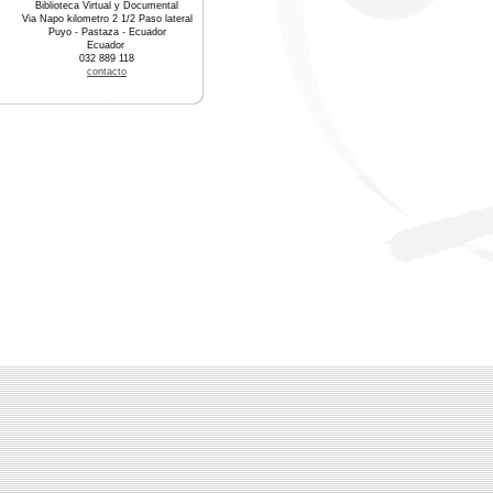
Biblioteca Virtual y Documental
Via Napo kilometro 2 1/2 Paso lateral
Puyo - Pastaza - Ecuador
Ecuador
032 889 118
contacto