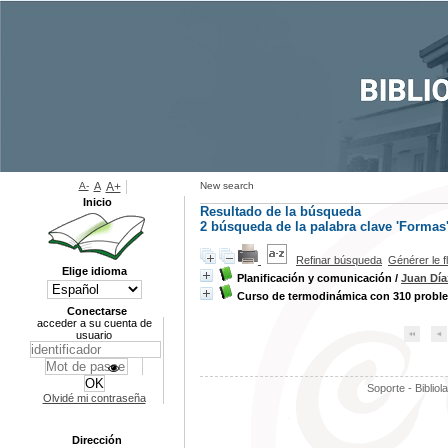
A-
A
A+
New search
Inicio
Resultado de la búsqueda
2
búsqueda de la palabra clave
'Formas
Refinar búsqueda
Générer le f
Elige idioma
Planificación y comunicación
/
Juan Dí
Curso de termodinámica con 310 probl
Conectarse
acceder a su cuenta de
usuario
Soporte - Bibliol
Olvidé mi contraseña
Dirección