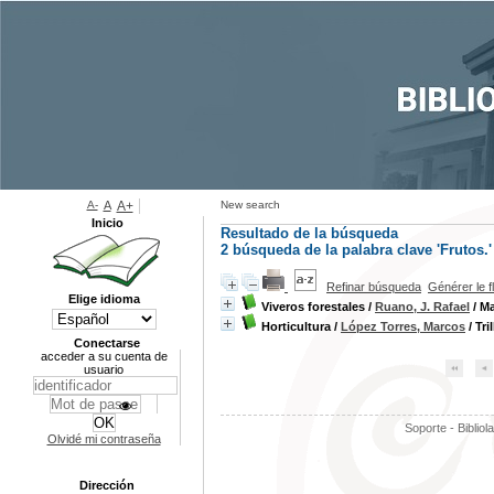
A-
A
A+
New search
Inicio
Resultado de la búsqueda
2
búsqueda de la palabra clave
'Frutos.'
Refinar búsqueda
Générer le f
Elige idioma
Viveros forestales
/
Ruano, J. Rafael
/ Ma
Horticultura
/
López Torres, Marcos
/ Tri
Conectarse
acceder a su cuenta de
usuario
Soporte - Bibliol
Olvidé mi contraseña
Dirección