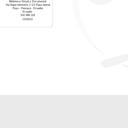
Biblioteca Virtual y Documental
Via Napo kilometro 2 1/2 Paso lateral
Puyo - Pastaza - Ecuador
Ecuador
032 889 118
contacto