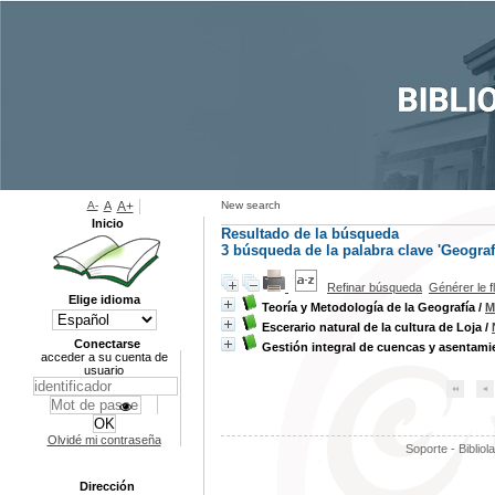
A-
A
A+
New search
Inicio
Resultado de la búsqueda
3
búsqueda de la palabra clave
'Geograf
Refinar búsqueda
Générer le f
Elige idioma
Teoría y Metodología de la Geografía
/
M
Escerario natural de la cultura de Loja
/
Conectarse
Gestión integral de cuencas y asenta
acceder a su cuenta de
usuario
Olvidé mi contraseña
Soporte - Bibliol
Dirección