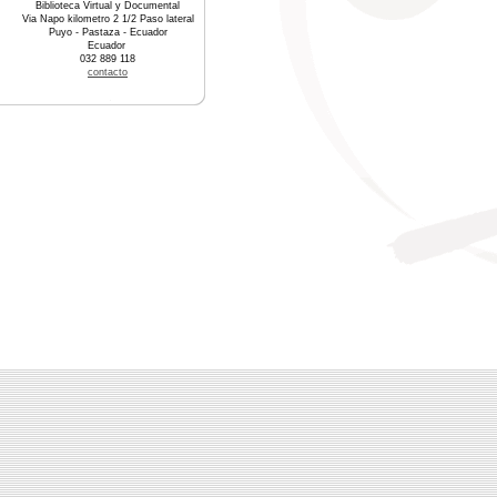
Biblioteca Virtual y Documental
Via Napo kilometro 2 1/2 Paso lateral
Puyo - Pastaza - Ecuador
Ecuador
032 889 118
contacto