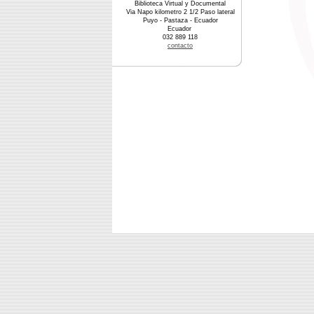
Biblioteca Virtual y Documental
Via Napo kilometro 2 1/2 Paso lateral
Puyo - Pastaza - Ecuador
Ecuador
032 889 118
contacto