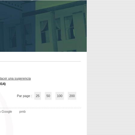
acer una sugerencia
014)
Par page :
25
50
100
200
n Google
pmb