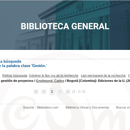
la búsqueda
la palabra clave
'Gestón.'
Refinar búsqueda
Générer le flux rss de la recherche
Lien permanent de la recherche
H
 gestión de proyectos
/
Grolimund, Carlos
/ Bogotá [Colombia]: Ediciones de la U. (2
1
(1 - 1 / 1)
Soporte - Bibliolatino.com
Biblioteca Virtual y Documental
Buscar e