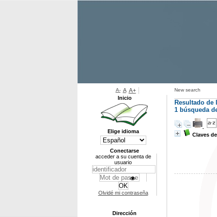
A-
A
A+
New search
Inicio
Resultado de 
1
búsqueda de 
Elige idioma
Claves de
Conectarse
acceder a su cuenta de
usuario
Olvidé mi contraseña
Dirección