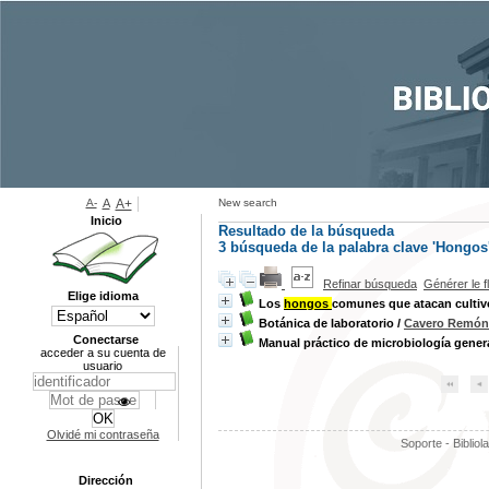
A-
A
A+
New search
Inicio
Resultado de la búsqueda
3
búsqueda de la palabra clave
'Hongos
Refinar búsqueda
Générer le f
Elige idioma
Los
hongos
comunes que atacan cultiv
Botánica de laboratorio
/
Cavero Remón,
Conectarse
Manual práctico de microbiología gener
acceder a su cuenta de
usuario
Olvidé mi contraseña
Soporte - Bibliol
Dirección