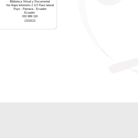
Biblioteca Virtual y Documental
Via Napo kilometro 2 1/2 Paso lateral
Puyo - Pastaza - Ecuador
Ecuador
032 889 118
contacto