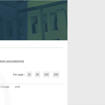
acer una sugerencia
Par page :
25
50
100
200
n Google
pmb