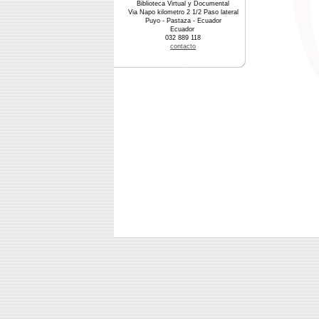
Biblioteca Virtual y Documental
Via Napo kilometro 2 1/2 Paso lateral
Puyo - Pastaza - Ecuador
Ecuador
032 889 118
contacto