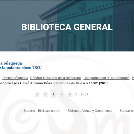
la búsqueda
la palabra clave
'ISO.'
Refinar búsqueda
Générer le flux rss de la recherche
Lien permanent de la recherche
H
por procesos
/
José Antonio Pérez Fernández de Velasco
/ ESIC (2010)
1
(1 - 1 / 1)
Soporte - Bibliolatino.com
Biblioteca Virtual y Documental
Buscar e