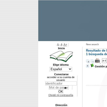
A-
A
A+
New search
Inicio
Resultado de 
1
búsqueda de 
Elige idioma
Gestión 
Conectarse
acceder a su cuenta de
usuario
Olvidé mi contraseña
Dirección