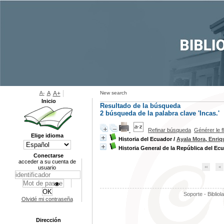
A-
A
A+
New search
Inicio
Resultado de la búsqueda
2
búsqueda de la palabra clave
'Incas.'
Refinar búsqueda
Générer le f
Elige idioma
Historia del Ecuador
/
Ayala Mora, Enriq
Historia General de la República del Ec
Conectarse
acceder a su cuenta de
usuario
Soporte - Bibliol
Olvidé mi contraseña
Dirección