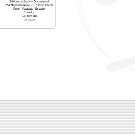
Biblioteca Virtual y Documental
Via Napo kilometro 2 1/2 Paso lateral
Puyo - Pastaza - Ecuador
Ecuador
032 889 118
contacto