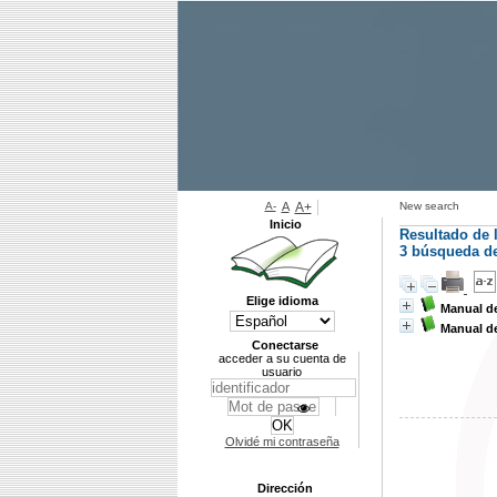
A-
A
A+
New search
Inicio
Resultado de 
3
búsqueda de 
Elige idioma
Manual d
Manual de
Conectarse
acceder a su cuenta de
usuario
Olvidé mi contraseña
Dirección