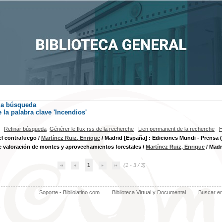
la búsqueda
la palabra clave
'Incendios'
Refinar búsqueda
Générer le flux rss de la recherche
Lien permanent de la recherche
H
el contrafuego
/
Martínez Ruiz, Enrique
/ Madrid [España] : Ediciones Mundi - Prensa 
 valoración de montes y aprovechamientos forestales
/
Martínez Ruiz, Enrique
/ Madr
1
(1 - 3 / 3)
Soporte - Bibliolatino.com
Biblioteca Virtual y Documental
Buscar e