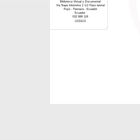
Biblioteca Virtual y Documental
Via Napo kilometro 2 1/2 Paso lateral
Puyo - Pastaza - Ecuador
Ecuador
032 889 118
contacto