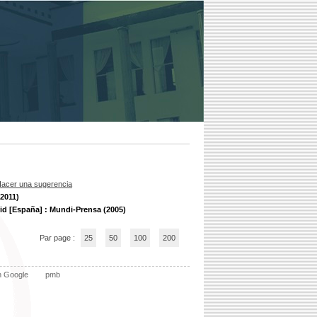
acer una sugerencia
(2011)
id [España] : Mundi-Prensa (2005)
Par page :
25
50
100
200
n Google
pmb