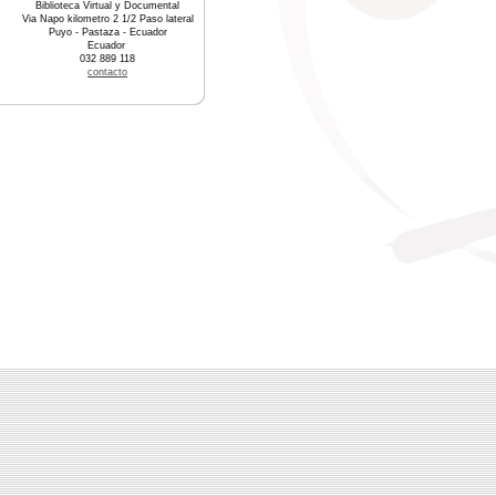
Biblioteca Virtual y Documental
Via Napo kilometro 2 1/2 Paso lateral
Puyo - Pastaza - Ecuador
Ecuador
032 889 118
contacto