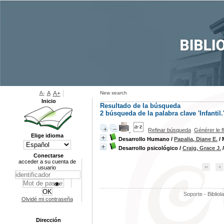
A-
A
A+
New search
Inicio
Resultado de la búsqueda
2
búsqueda de la palabra clave
'Infantil.
Refinar búsqueda
Générer le f
Elige idioma
Desarrollo Humano
/
Papalia, Diane E.
/ 
Desarrollo psicológico
/
Craig, Grace J.
/
Conectarse
acceder a su cuenta de
usuario
Soporte - Bibliol
Olvidé mi contraseña
Dirección