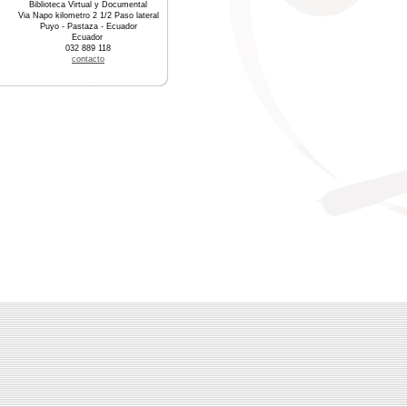
Biblioteca Virtual y Documental
Via Napo kilometro 2 1/2 Paso lateral
Puyo - Pastaza - Ecuador
Ecuador
032 889 118
contacto