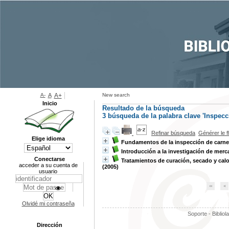
A-
A
A+
New search
Inicio
Resultado de la búsqueda
3
búsqueda de la palabra clave
'Inspecc
Refinar búsqueda
Générer le f
Elige idioma
Fundamentos de la inspección de carn
Introducción a la investigación de mer
Conectarse
Tratamientos de curación, secado y calo
acceder a su cuenta de
(2005)
usuario
Olvidé mi contraseña
Soporte - Bibliol
Dirección