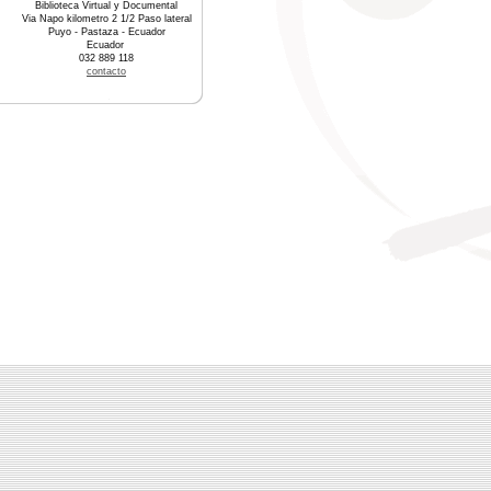
Biblioteca Virtual y Documental
Via Napo kilometro 2 1/2 Paso lateral
Puyo - Pastaza - Ecuador
Ecuador
032 889 118
contacto