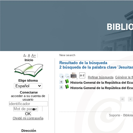
A-
A
A+
New search
Inicio
Resultado de la búsqueda
2
búsqueda de la palabra clave
'Jesuitas
Refinar búsqueda
Générer le f
Elige idioma
Historia General de la República del Ec
Historia General de la República del Ec
Conectarse
acceder a su cuenta de
usuario
Soporte - Bibliol
Olvidé mi contraseña
Dirección