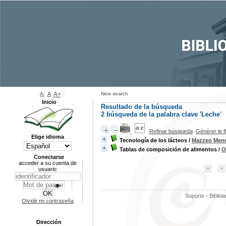
A-
A
A+
New search
Inicio
Resultado de la búsqueda
2
búsqueda de la palabra clave
'Leche'
Refinar búsqueda
Générer le f
Elige idioma
Tecnología de los lácteos
/
Mazzeo Mene
Tablas de composición de alimentos
/
O
Conectarse
acceder a su cuenta de
usuario
Soporte - Bibliol
Olvidé mi contraseña
Dirección