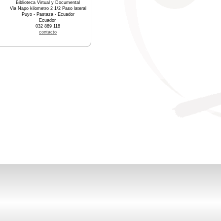
Biblioteca Virtual y Documental
Via Napo kilometro 2 1/2 Paso lateral
Puyo - Pastaza - Ecuador
Ecuador
032 889 118
contacto