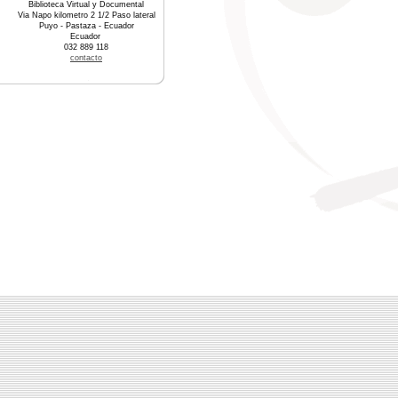
Biblioteca Virtual y Documental
Via Napo kilometro 2 1/2 Paso lateral
Puyo - Pastaza - Ecuador
Ecuador
032 889 118
contacto