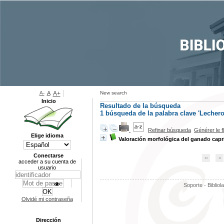
A-
A
A+
New search
Inicio
Resultado de la búsqueda
1
búsqueda de la palabra clave
'Lechero
Refinar búsqueda
Générer le f
Elige idioma
Valoración morfológica del ganado capr
Conectarse
acceder a su cuenta de
usuario
Soporte - Bibliol
Olvidé mi contraseña
Dirección