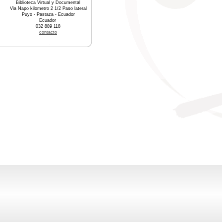
Biblioteca Virtual y Documental
Via Napo kilometro 2 1/2 Paso lateral
Puyo - Pastaza - Ecuador
Ecuador
032 889 118
contacto