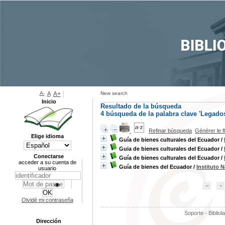
A-
A
A+
New search
Inicio
Resultado de la búsqueda
4
búsqueda de la palabra clave
'Legado
Refinar búsqueda
Générer le f
Elige idioma
Guía de bienes culturales del Ecuador
/
Guia de bienes culturales del Ecuador
/
Conectarse
Guía de bienes culturales del Ecuador
/
acceder a su cuenta de
Guía de bienes del Ecuador
/
Instituto 
usuario
Olvidé mi contraseña
Soporte - Bibliol
Dirección