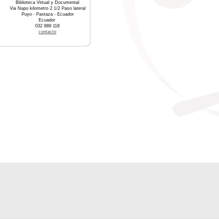
Biblioteca Virtual y Documental
Via Napo kilometro 2 1/2 Paso lateral
Puyo - Pastaza - Ecuador
Ecuador
032 889 118
contacto