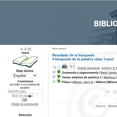
A-
A
A+
New search
Inicio
Resultado de la búsqueda
4
búsqueda de la palabra clave
'Leyes'
Refinar búsqueda
Générer le f
Elige idioma
Geometría y trigonometría
/
René Jimén
Temas selectos de química 1
/
Martínez 
Conectarse
Física
/
Wilson, Jerry D.
/ México [México
acceder a su cuenta de
usuario
Olvidé mi contraseña
Soporte - Bibliol
Dirección