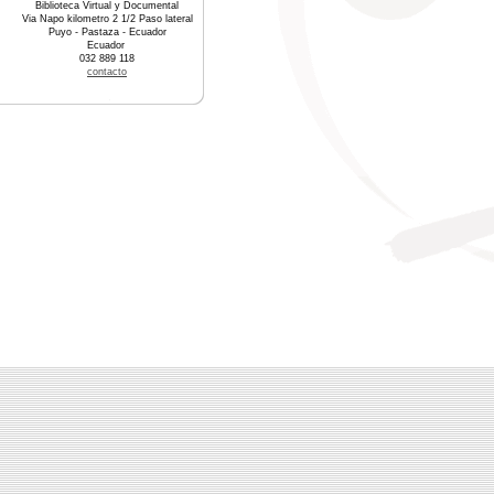
Biblioteca Virtual y Documental
Via Napo kilometro 2 1/2 Paso lateral
Puyo - Pastaza - Ecuador
Ecuador
032 889 118
contacto