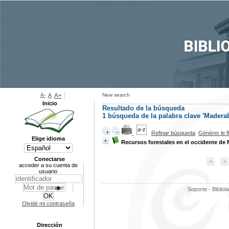
A-
A
A+
New search
Inicio
Resultado de la búsqueda
1
búsqueda de la palabra clave
'Maderab
Refinar búsqueda
Générer le f
Elige idioma
Recursos forestales en el occidente de
Conectarse
acceder a su cuenta de
usuario
Soporte - Bibliol
Olvidé mi contraseña
Dirección