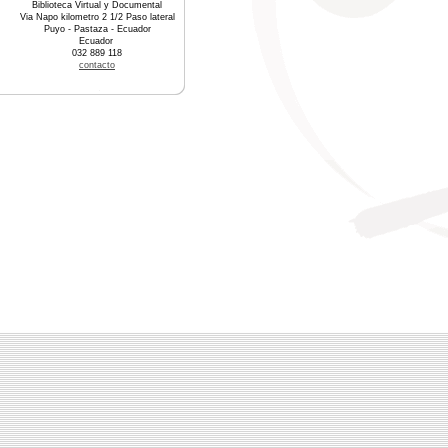
Biblioteca Virtual y Documental
Via Napo kilometro 2 1/2 Paso lateral
Puyo - Pastaza - Ecuador
Ecuador
032 889 118
contacto