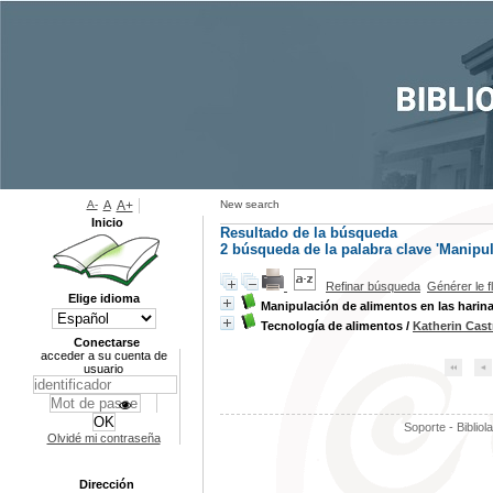
A-
A
A+
New search
Inicio
Resultado de la búsqueda
2
búsqueda de la palabra clave
'Manipul
Refinar búsqueda
Générer le f
Elige idioma
Manipulación de alimentos en las harin
Tecnología de alimentos
/
Katherin Cast
Conectarse
acceder a su cuenta de
usuario
Soporte - Bibliol
Olvidé mi contraseña
Dirección