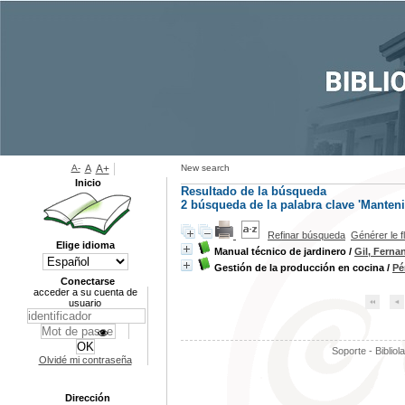
A-
A
A+
New search
Inicio
Resultado de la búsqueda
2
búsqueda de la palabra clave
'Manten
Refinar búsqueda
Générer le f
Elige idioma
Manual técnico de jardinero
/
Gil, Ferna
Gestión de la producción en cocina
/
Pé
Conectarse
acceder a su cuenta de
usuario
Soporte - Bibliol
Olvidé mi contraseña
Dirección