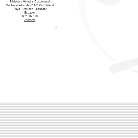
Biblioteca Virtual y Documental
Via Napo kilometro 2 1/2 Paso lateral
Puyo - Pastaza - Ecuador
Ecuador
032 889 118
contacto