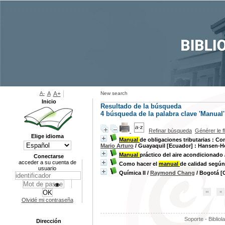
A-
A
A+
New search
Inicio
Resultado de la búsqueda
4
búsqueda de la palabra clave
'Manual'
Refinar búsqueda
Générer le f
Elige idioma
Manual
de obligaciones tributarias : Con
Mario Arturo
/ Guayaquil [Ecuador] : Hansen-H
Manual
práctico del aire acondicionado
Conectarse
acceder a su cuenta de
Como hacer el
manual
de calidad según
usuario
Química II
/
Raymond Chang
/ Bogotá [C
Olvidé mi contraseña
Soporte - Bibliol
Dirección