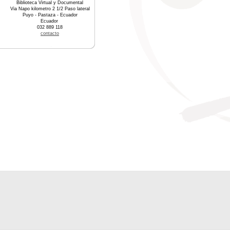
Biblioteca Virtual y Documental
Via Napo kilometro 2 1/2 Paso lateral
Puyo - Pastaza - Ecuador
Ecuador
032 889 118
contacto