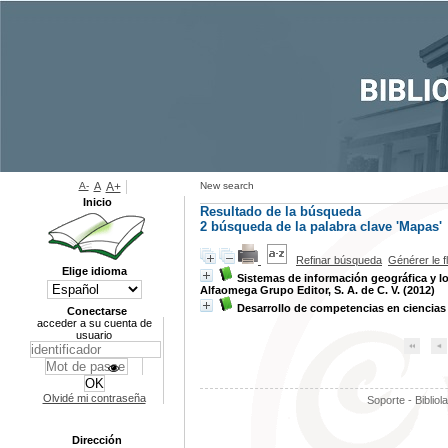
A-
A
A+
New search
Inicio
Resultado de la búsqueda
2
búsqueda de la palabra clave
'Mapas'
Refinar búsqueda
Générer le f
Elige idioma
Sistemas de información geográfica y l
Alfaomega Grupo Editor, S. A. de C. V. (2012)
Desarrollo de competencias en ciencias 
Conectarse
acceder a su cuenta de
usuario
Olvidé mi contraseña
Soporte - Bibliol
Dirección