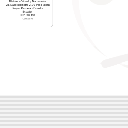
Biblioteca Virtual y Documental
Via Napo kilometro 2 1/2 Paso lateral
Puyo - Pastaza - Ecuador
Ecuador
032 889 118
contacto