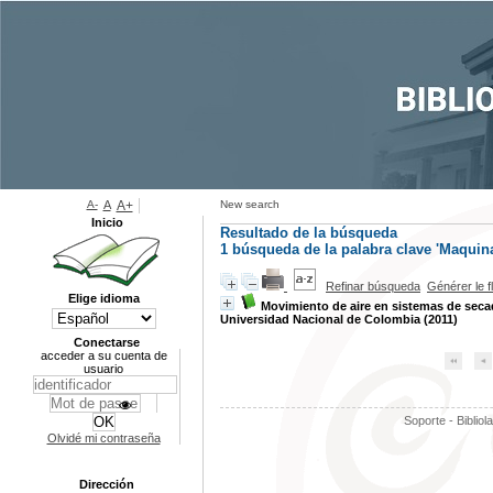
A-
A
A+
New search
Inicio
Resultado de la búsqueda
1
búsqueda de la palabra clave
'Maquina
Refinar búsqueda
Générer le f
Elige idioma
Movimiento de aire en sistemas de sec
Universidad Nacional de Colombia (2011)
Conectarse
acceder a su cuenta de
usuario
Soporte - Bibliol
Olvidé mi contraseña
Dirección