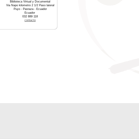
Biblioteca Virtual y Documental
Via Napo kilometro 2 1/2 Paso lateral
Puyo - Pastaza - Ecuador
Ecuador
032 889 118
contacto