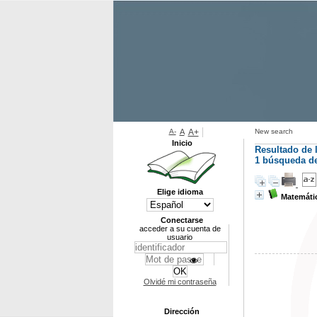
A-
A
A+
New search
Inicio
Resultado de 
1
búsqueda de 
Elige idioma
Matemátic
Conectarse
acceder a su cuenta de
usuario
Olvidé mi contraseña
Dirección