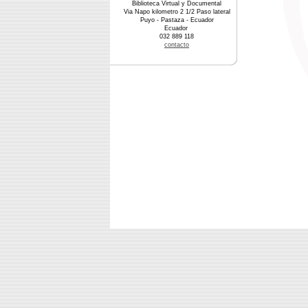
Biblioteca Virtual y Documental
Via Napo kilometro 2 1/2 Paso lateral
Puyo - Pastaza - Ecuador
Ecuador
032 889 118
contacto