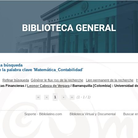
la búsqueda
la palabra clave
'Matemática_Contabilidad'
Refinar búsqueda
Générer le flux rss de la recherche
Lien permanent de la recherche
H
as Financieras
/
Leonor Cabeza de Vergara
/ Barranquilla [Colombia] : Universidad de
1
(1 - 1 / 1)
Soporte - Bibliolatino.com
Biblioteca Virtual y Documental
Buscar e