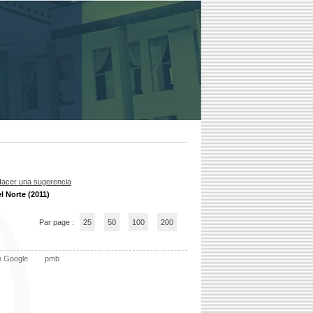
acer una sugerencia
l Norte (2011)
Par page :
25
50
100
200
n Google
pmb