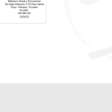
Biblioteca Virtual y Documental
Via Napo kilometro 2 1/2 Paso lateral
Puyo - Pastaza - Ecuador
Ecuador
032 889 118
contacto