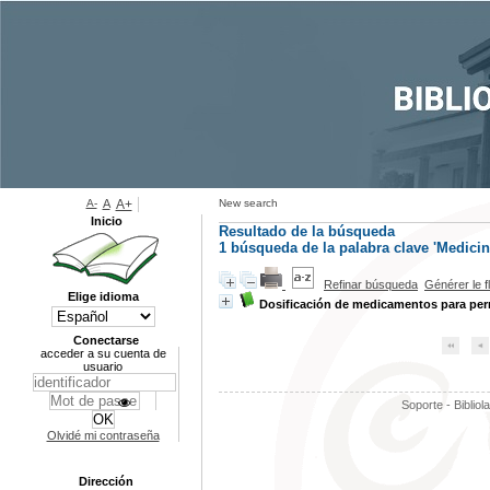
A-
A
A+
New search
Inicio
Resultado de la búsqueda
1
búsqueda de la palabra clave
'Medicin
Refinar búsqueda
Générer le f
Elige idioma
Dosificación de medicamentos para per
Conectarse
acceder a su cuenta de
usuario
Soporte - Bibliol
Olvidé mi contraseña
Dirección