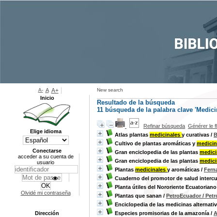
A-
A
A+
New search
Inicio
Resultado de la búsqueda
11
búsqueda de la palabra clave
'Medici
Refinar búsqueda
Générer le f
Elige idioma
Atlas plantas
medicinales
y curativas
/
B
Cultivo de plantas aromáticas y
medicin
Conectarse
Gran enciclopedia de las plantas
medici
acceder a su cuenta de
Gran enciclopedia de las plantas
medici
usuario
Plantas
medicinales
y aromáticas
/
Fern
Cuaderno del promotor de salud intercu
Planta útiles del Nororiente Ecuatoriano
Olvidé mi contraseña
Plantas que sanan
/
PetroEcuador / Pet
Enciclopedia de las medicinas alternati
Dirección
Especies promisorias de la amazonía
/
A