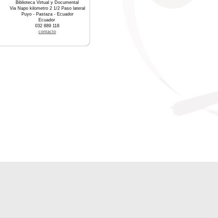
Biblioteca Virtual y Documental
Via Napo kilometro 2 1/2 Paso lateral
Puyo - Pastaza - Ecuador
Ecuador
032 889 118
contacto