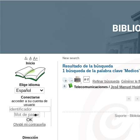
A-
A
A+
New search
Inicio
Resultado de la búsqueda
1
búsqueda de la palabra clave
'Medios'
Refinar búsqueda
Générer le f
Elige idioma
Telecomunicaciones
/
José Manuel Hui
Conectarse
acceder a su cuenta de
usuario
Soporte - Bibliol
Olvidé mi contraseña
Dirección