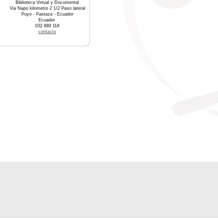
Biblioteca Virtual y Documental
Via Napo kilometro 2 1/2 Paso lateral
Puyo - Pastaza - Ecuador
Ecuador
032 889 118
contacto