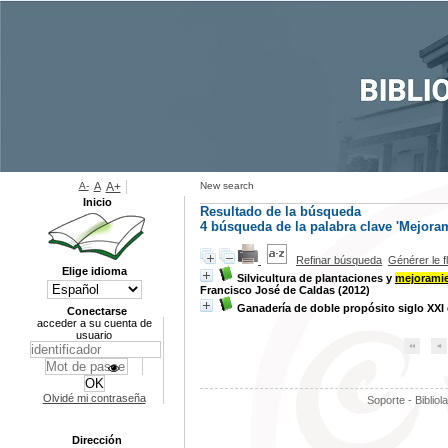
A-
A
A+
New search
Inicio
Resultado de la búsqueda
4
búsqueda de la palabra clave
'Mejoram
Refinar búsqueda
Générer le f
Elige idioma
Silvicultura de plantaciones y
mejorami
Francisco José de Caldas (2012)
Ganadería de doble propósito siglo XXI 
Conectarse
acceder a su cuenta de
usuario
Olvidé mi contraseña
Soporte - Bibliol
Dirección