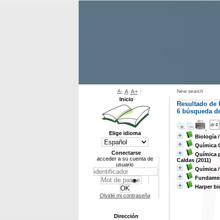
A-
A
A+
New search
Inicio
Resultado de 
6
búsqueda de 
Elige idioma
Biología
Química 
Conectarse
Química p
acceder a su cuenta de
Caldas (2011)
usuario
Química
Fundamen
Harper bi
Olvidé mi contraseña
Dirección