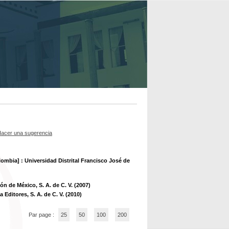
acer una sugerencia
ombia] : Universidad Distrital Francisco José de
n de México, S. A. de C. V. (2007)
 Editores, S. A. de C. V. (2010)
Par page :
25
50
100
200