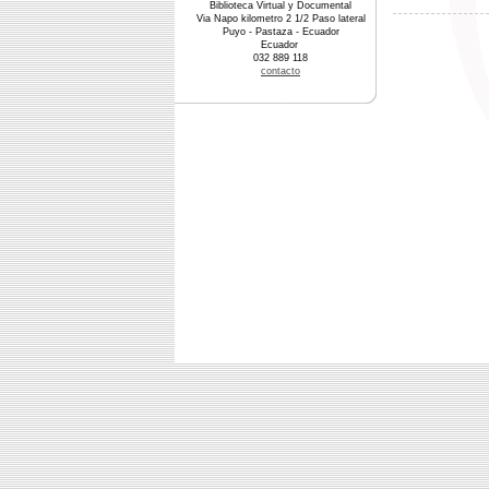
Biblioteca Virtual y Documental
Via Napo kilometro 2 1/2 Paso lateral
Puyo - Pastaza - Ecuador
Ecuador
032 889 118
contacto