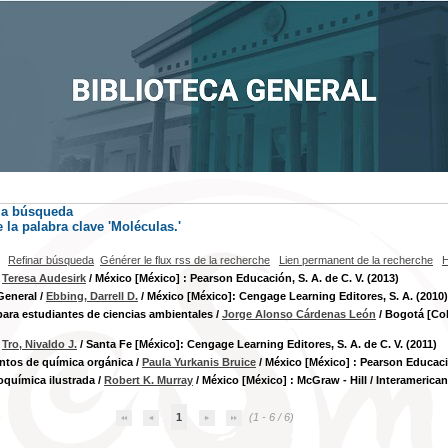
la búsqueda
la palabra clave
'Moléculas.'
Refinar búsqueda
Générer le flux rss de la recherche
Lien permanent de la recherche
H
/
Teresa Audesirk
/ México [México] : Pearson Educación, S. A. de C. V. (2013)
General
/
Ebbing, Darrell D.
/ México [México]: Cengage Learning Editores, S. A. (2010)
ara estudiantes de ciencias ambientales
/
Jorge Alonso Cárdenas León
/ Bogotá [Col
/
Tro, Nivaldo J.
/ Santa Fe [México]: Cengage Learning Editores, S. A. de C. V. (2011)
tos de química orgánica
/
Paula Yurkanis Bruice
/ México [México] : Pearson Educació
oquímica ilustrada
/
Robert K. Murray
/ México [México] : McGraw - Hill / Interamericana
1
(1 - 6 / 6)