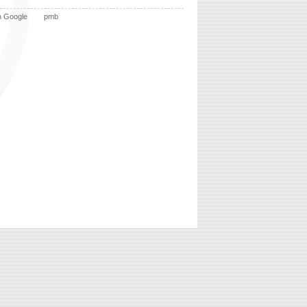
n Google
pmb