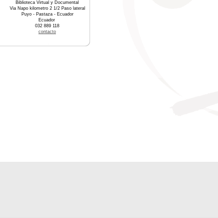
Biblioteca Virtual y Documental
Via Napo kilometro 2 1/2 Paso lateral
Puyo - Pastaza - Ecuador
Ecuador
032 889 118
contacto