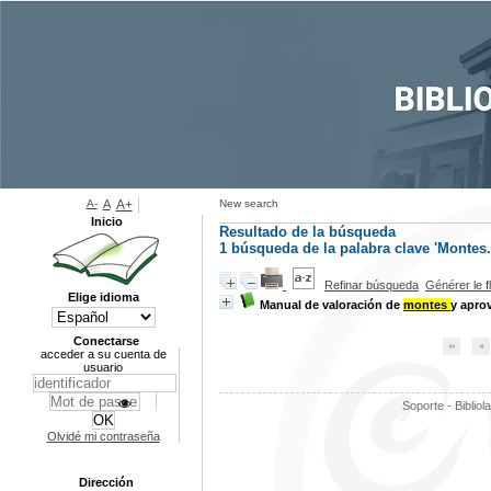
A-
A
A+
New search
Inicio
Resultado de la búsqueda
1
búsqueda de la palabra clave
'Montes.
Refinar búsqueda
Générer le f
Elige idioma
Manual de valoración de
montes
y apro
Conectarse
acceder a su cuenta de
usuario
Soporte - Bibliol
Olvidé mi contraseña
Dirección