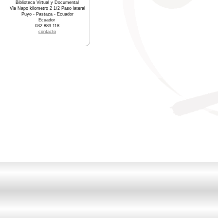
Biblioteca Virtual y Documental
Via Napo kilometro 2 1/2 Paso lateral
Puyo - Pastaza - Ecuador
Ecuador
032 889 118
contacto