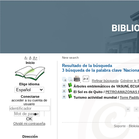
A-
A
A+
New search
Inicio
Resultado de la búsqueda
3
búsqueda de la palabra clave
'Naciona
Refinar búsqueda
Générer le f
Elige idioma
Árboles emblemáticos de YASUNÍ, ECU
El Sol es de Quito
/
PETROAMAZONAS 
Conectarse
Turismo actividad mundial
/
Torre Padill
acceder a su cuenta de
usuario
Olvidé mi contraseña
Soporte - Bibliol
Dirección