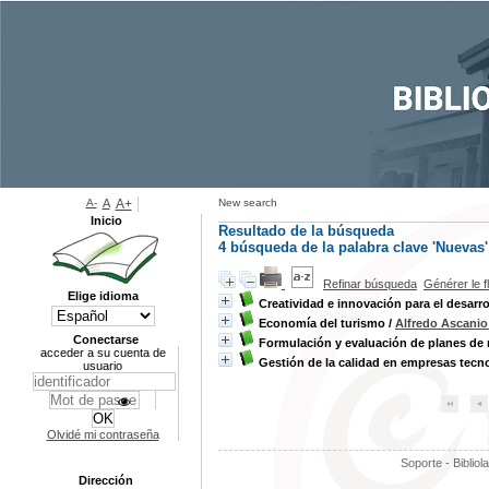
A-
A
A+
New search
Inicio
Resultado de la búsqueda
4
búsqueda de la palabra clave
'Nuevas'
Refinar búsqueda
Générer le f
Elige idioma
Creatividad e innovación para el desarro
Economía del turismo
/
Alfredo Ascani
Conectarse
Formulación y evaluación de planes de
acceder a su cuenta de
Gestión de la calidad en empresas tecn
usuario
Olvidé mi contraseña
Soporte - Bibliol
Dirección