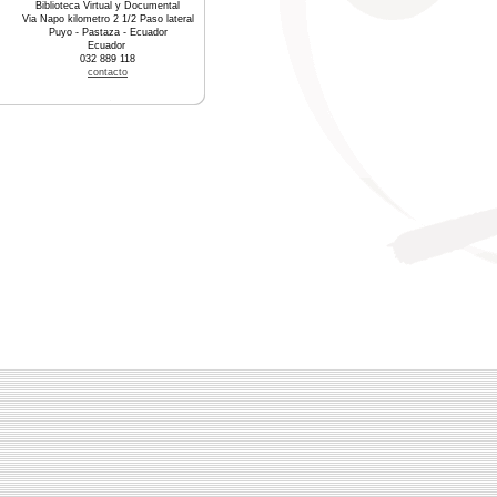
Biblioteca Virtual y Documental
Via Napo kilometro 2 1/2 Paso lateral
Puyo - Pastaza - Ecuador
Ecuador
032 889 118
contacto