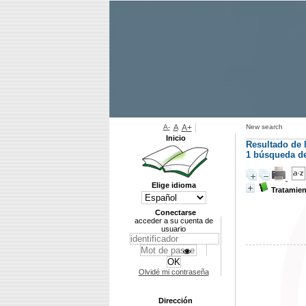
A-
A
A+
New search
Inicio
Resultado de 
1
búsqueda de 
Elige idioma
Tratamien
Conectarse
acceder a su cuenta de
usuario
Olvidé mi contraseña
Dirección