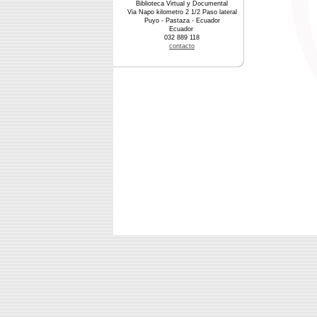
Biblioteca Virtual y Documental
Via Napo kilometro 2 1/2 Paso lateral
Puyo - Pastaza - Ecuador
Ecuador
032 889 118
contacto