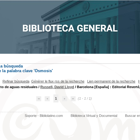
la búsqueda
la palabra clave
'Osmosis'
Refinar búsqueda
Générer le flux rss de la recherche
Lien permanent de la recherche
H
to de aguas residuales
/
Russell, David Lloyd
/ Barcelona [España] : Editorial Reverté,
1
(1 - 1 / 1)
Soporte - Bibliolatino.com
Biblioteca Virtual y Documental
Buscar e