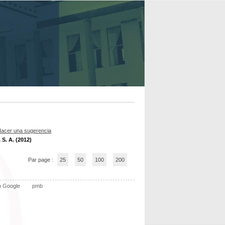
acer una sugerencia
 S. A. (2012)
Par page :
25
50
100
200
n Google
pmb