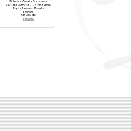
Biblioteca Virtual y Documental
Via Napo kilometro 2 1/2 Paso lateral
Puyo - Pastaza - Ecuador
Ecuador
032 889 118
contacto