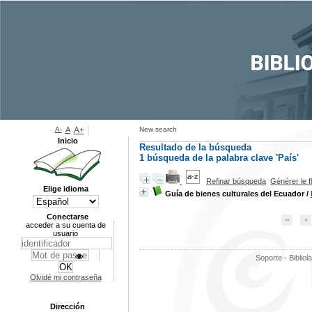
A-
A
A+
New search
Inicio
Resultado de la búsqueda
1
búsqueda de la palabra clave
'País'
Refinar búsqueda
Générer le f
Elige idioma
Guía de bienes culturales del Ecuador
/
Conectarse
acceder a su cuenta de
usuario
Soporte - Bibliol
Olvidé mi contraseña
Dirección