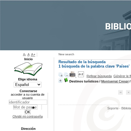
A-
A
A+
New search
Inicio
Resultado de la búsqueda
1
búsqueda de la palabra clave
'Países'
Refinar búsqueda
Générer le f
Elige idioma
Destinos turísticos
/
Montserrat Crespi
/
Conectarse
acceder a su cuenta de
usuario
Soporte - Bibliol
Olvidé mi contraseña
Dirección