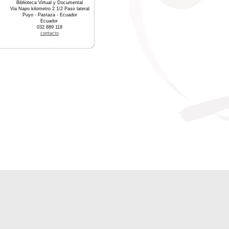
Biblioteca Virtual y Documental
Via Napo kilometro 2 1/2 Paso lateral
Puyo - Pastaza - Ecuador
Ecuador
032 889 118
contacto