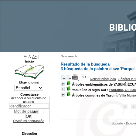
A-
A
A+
New search
Inicio
Resultado de la búsqueda
3
búsqueda de la palabra clave
'Parque'
Refinar búsqueda
Générer le f
Elige idioma
Árboles emblemáticos de YASUNÍ, ECU
Yasuní en el siglo XXI
/
Fontaine, Guill
Conectarse
Árboles comunes de Yasuní
/
Villa Muño
acceder a su cuenta de
usuario
Olvidé mi contraseña
Soporte - Bibliol
Dirección