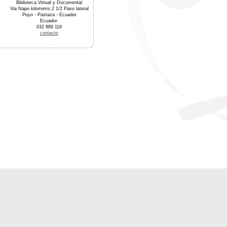
Biblioteca Virtual y Documental
Via Napo kilometro 2 1/2 Paso lateral
Puyo - Pastaza - Ecuador
Ecuador
032 889 118
contacto