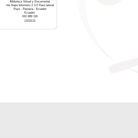
Biblioteca Virtual y Documental
Via Napo kilometro 2 1/2 Paso lateral
Puyo - Pastaza - Ecuador
Ecuador
032 889 118
contacto