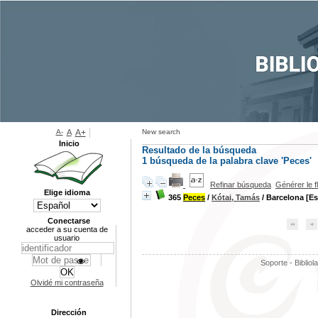
A-
A
A+
New search
Inicio
Resultado de la búsqueda
1
búsqueda de la palabra clave
'Peces'
Refinar búsqueda
Générer le f
Elige idioma
365
Peces
/
Kótai, Tamás
/ Barcelona [E
Conectarse
acceder a su cuenta de
usuario
Soporte - Bibliol
Olvidé mi contraseña
Dirección