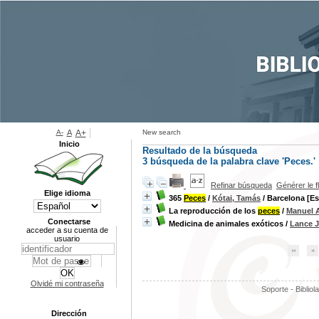
A-
A
A+
New search
Inicio
Resultado de la búsqueda
3
búsqueda de la palabra clave
'Peces.'
Refinar búsqueda
Générer le f
Elige idioma
365
Peces
/
Kótai, Tamás
/ Barcelona [E
La reproducción de los
peces
/
Manuel A
Conectarse
Medicina de animales exóticos
/
Lance 
acceder a su cuenta de
usuario
Olvidé mi contraseña
Soporte - Bibliol
Dirección