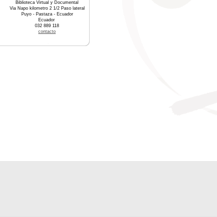
Biblioteca Virtual y Documental
Via Napo kilometro 2 1/2 Paso lateral
Puyo - Pastaza - Ecuador
Ecuador
032 889 118
contacto