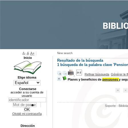
A-
A
A+
New search
Inicio
Resultado de la búsqueda
1
búsqueda de la palabra clave
'Pension
Refinar búsqueda
Générer le f
Elige idioma
Planes y beneficios de
pensiones
y seg
Conectarse
acceder a su cuenta de
usuario
Soporte - Bibliol
Olvidé mi contraseña
Dirección