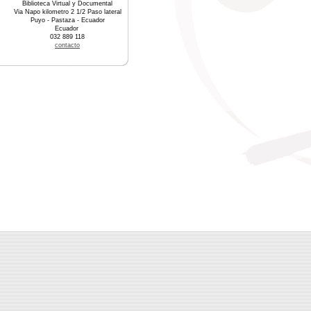
Biblioteca Virtual y Documental
Via Napo kilometro 2 1/2 Paso lateral
Puyo - Pastaza - Ecuador
Ecuador
032 889 118
contacto