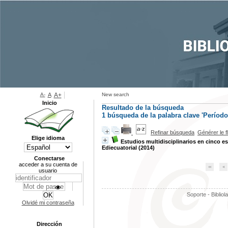
A-
A
A+
New search
Inicio
Resultado de la búsqueda
1
búsqueda de la palabra clave
'Período
Refinar búsqueda
Générer le f
Elige idioma
Estudios multidisciplinarios en cinco e
Ediecuatorial (2014)
Conectarse
acceder a su cuenta de
usuario
Soporte - Bibliol
Olvidé mi contraseña
Dirección