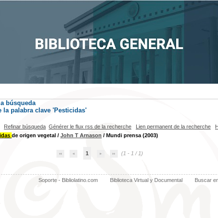
la búsqueda
la palabra clave
'Pesticidas'
Refinar búsqueda
Générer le flux rss de la recherche
Lien permanent de la recherche
H
cidas
de origen vegetal
/
John T Arnason
/ Mundi prensa (2003)
1
(1 - 1 / 1)
Soporte - Bibliolatino.com
Biblioteca Virtual y Documental
Buscar e