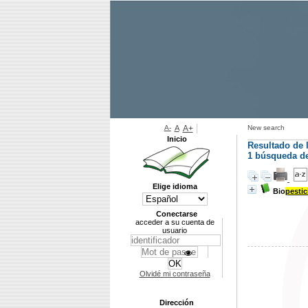
A-
A
A+
New search
Inicio
Resultado de 
1
búsqueda de 
Elige idioma
Bio
pesti
Conectarse
acceder a su cuenta de
usuario
Olvidé mi contraseña
Dirección