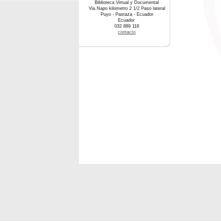
Biblioteca Virtual y Documental
Via Napo kilometro 2 1/2 Paso lateral
Puyo - Pastaza - Ecuador
Ecuador
032 889 118
contacto