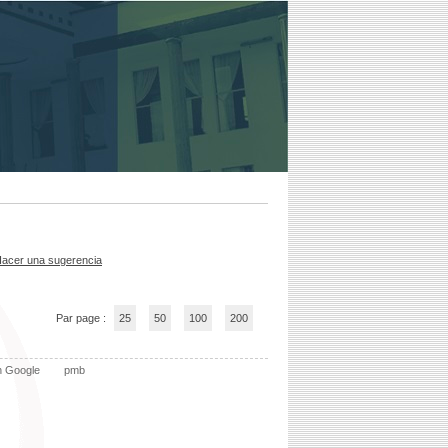
acer una sugerencia
Par page :
25
50
100
200
n Google
pmb