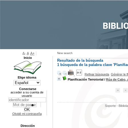
A-
A
A+
New search
Inicio
Resultado de la búsqueda
1
búsqueda de la palabra clave
'Planifia
Refinar búsqueda
Générer le f
Elige idioma
Planificación Terrotorial
/
Rúa de Cabo, 
Conectarse
acceder a su cuenta de
usuario
Soporte - Bibliol
Olvidé mi contraseña
Dirección