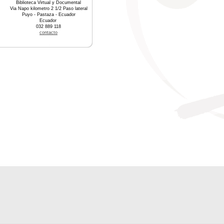
Biblioteca Virtual y Documental
Via Napo kilometro 2 1/2 Paso lateral
Puyo - Pastaza - Ecuador
Ecuador
032 889 118
contacto