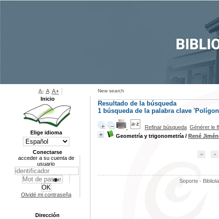
A-
A
A+
New search
Inicio
Resultado de la búsqueda
1
búsqueda de la palabra clave
'Polígon
Refinar búsqueda
Générer le f
Elige idioma
Geometría y trigonometría
/
René Jimén
Conectarse
acceder a su cuenta de
usuario
Soporte - Bibliol
Olvidé mi contraseña
Dirección