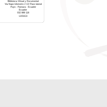
Biblioteca Virtual y Documental
Via Napo kilometro 2 1/2 Paso lateral
Puyo - Pastaza - Ecuador
Ecuador
032 889 118
contacto