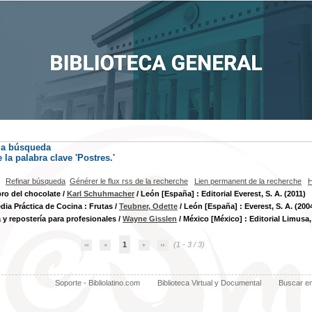
la búsqueda
la palabra clave
'Postres.'
Refinar búsqueda
Générer le flux rss de la recherche
Lien permanent de la recherche
H
ibro del chocolate
/
Karl Schuhmacher
/ León [España] : Editorial Everest, S. A. (2011)
dia Práctica de Cocina : Frutas
/
Teubner, Odette
/ León [España] : Everest, S. A. (200
 y repostería para profesionales
/
Wayne Gisslen
/ México [México] : Editorial Limusa, 
1
(1 - 3 / 3)
Soporte - Bibliolatino.com
Biblioteca Virtual y Documental
Buscar e