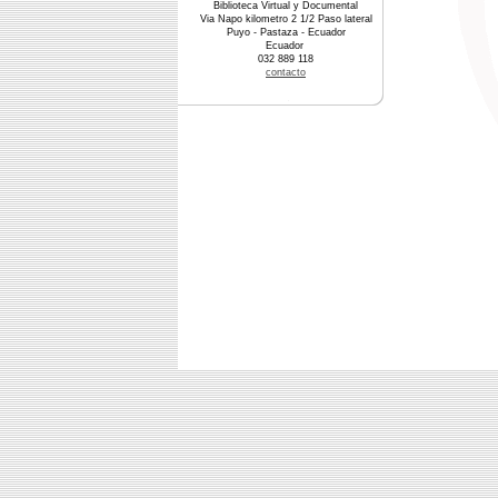
Biblioteca Virtual y Documental
Via Napo kilometro 2 1/2 Paso lateral
Puyo - Pastaza - Ecuador
Ecuador
032 889 118
contacto