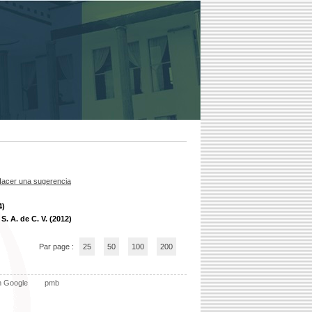
acer una sugerencia
4)
S. A. de C. V. (2012)
Par page :
25
50
100
200
n Google
pmb