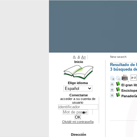
A-
A
A+
New search
Inicio
Resultado de 
3
búsqueda de 
Elige idioma
El gran l
Enciclope
Conectarse
Panadería
acceder a su cuenta de
usuario
Olvidé mi contraseña
Dirección